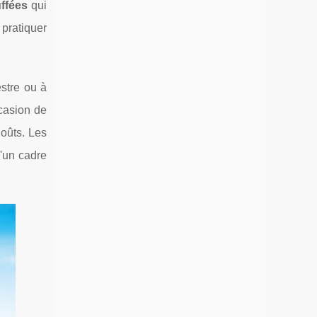
ffées
qui
 pratiquer
stre ou à
casion de
goûts. Les
'un cadre