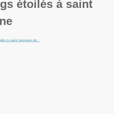
s étoilés à saint
nne
lés à saint georges de...