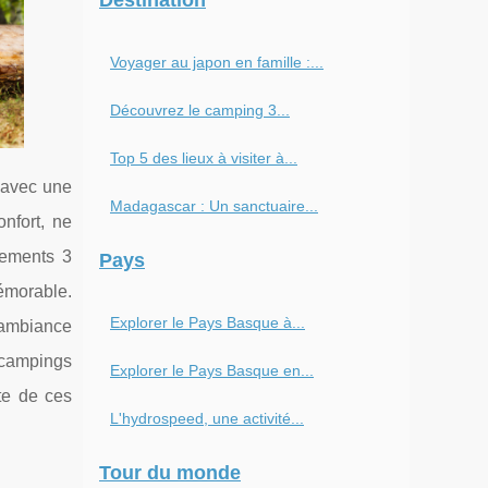
Destination
Voyager au japon en famille :...
Découvrez le camping 3...
Top 5 des lieux à visiter à...
 avec une
Madagascar : Un sanctuaire...
onfort, ne
sements 3
Pays
émorable.
Explorer le Pays Basque à...
 ambiance
 campings
Explorer le Pays Basque en...
te de ces
L'hydrospeed, une activité...
Tour du monde