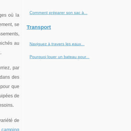
Comment préparer son sac à...
ges où la
ement, se
Transport
ssements,
nichés au
Naviguez à travers les eaux...
.
Pourquoi louer un bateau pour...
riez, par
 dans des
 pour que
quipées de
esoins.
variété de
e
camping