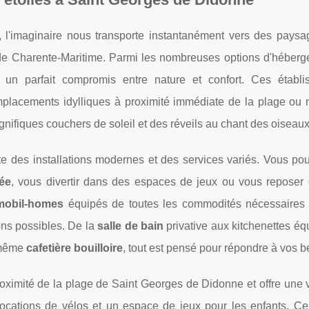
, l'imaginaire nous transporte instantanément vers des paysa
de Charente-Maritime. Parmi les nombreuses options d'héberg
 un parfait compromis entre nature et confort. Ces établi
mplacements idylliques à proximité immédiate de la plage ou 
nifiques couchers de soleil et des réveils au chant des oiseaux
 des installations modernes et des services variés. Vous pour
fée
, vous divertir dans des espaces de jeux ou vous reposer
mobil-homes
équipés de toutes les commodités nécessaires
ons possibles. De la
salle de bain
privative aux kitchenettes é
même
cafetière bouilloire
, tout est pensé pour répondre à vos b
oximité de la plage de Saint Georges de Didonne et offre une 
 locations de vélos et un espace de jeux pour les enfants. C