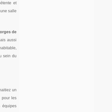
détente et
 une salle
orges de
mais aussi
habitable,
au sein du
haitiez un
 pour les
s équipes