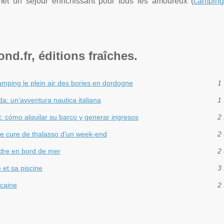
et un séjour enrichissant pour tous les amoureux (
camping
nd.fr, éditions fraîches.
amping le plein air des bories en dordogne
1 
da: un'avventura nautica italiana
1 
cómo alquilar su barco y generar ingresos
2 
ne cure de thalasso d'un week-end
2 
ndre en bord de mer
2 
et sa piscine
3 
caine
2 