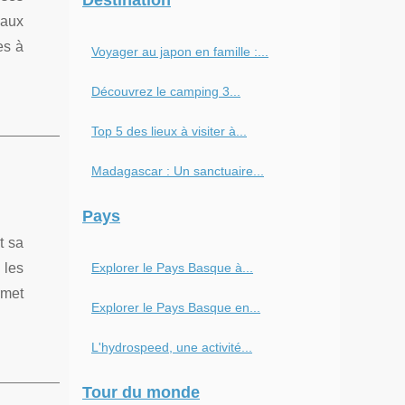
Destination
 aux
es à
Voyager au japon en famille :...
Découvrez le camping 3...
Top 5 des lieux à visiter à...
Madagascar : Un sanctuaire...
Pays
t sa
 les
Explorer le Pays Basque à...
rmet
Explorer le Pays Basque en...
L'hydrospeed, une activité...
Tour du monde