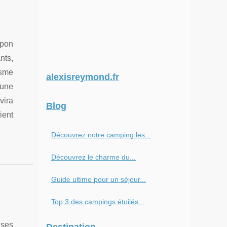
apon
nts,
isme
alexisreymond.fr
 une
vira
Blog
ient
Découvrez notre camping les...
Découvrez le charme du...
Guide ultime pour un séjour...
Top 3 des campings étoilés...
 ses