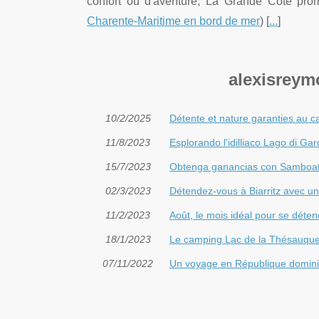
confort ou d'aventure, La Grande Côte prom
Charente-Maritime en bord de mer
) [
...
]
alexisreymo
10/2/2025
Détente et nature garanties au c
11/8/2023
Esplorando l'idilliaco Lago di Gar
15/7/2023
Obtenga ganancias con Samboat: 
02/3/2023
Détendez-vous à Biarritz avec u
11/2/2023
Août, le mois idéal pour se déte
18/1/2023
Le camping Lac de la Thésauque 
07/11/2022
Un voyage en République domini