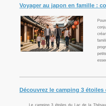
Voyager au japon en famille : c
Pour
conj
créa
fami
prog
peti
essen
Découvrez le camping 3 étoiles 
Le camping 3 étoiles du Lac de la Thésauq