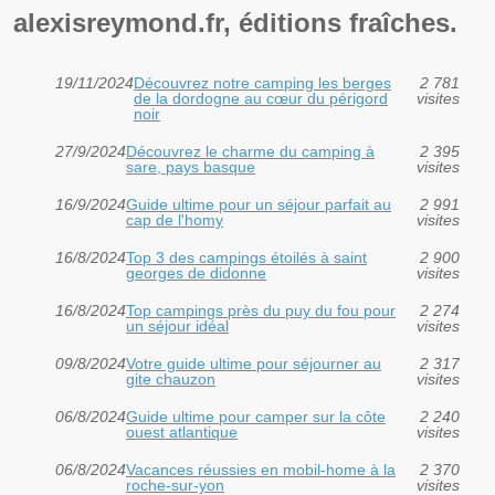
alexisreymond.fr, éditions fraîches.
19/11/2024
Découvrez notre camping les berges
2 781
de la dordogne au cœur du périgord
visites
noir
27/9/2024
Découvrez le charme du camping à
2 395
sare, pays basque
visites
16/9/2024
Guide ultime pour un séjour parfait au
2 991
cap de l'homy
visites
16/8/2024
Top 3 des campings étoilés à saint
2 900
georges de didonne
visites
16/8/2024
Top campings près du puy du fou pour
2 274
un séjour idéal
visites
09/8/2024
Votre guide ultime pour séjourner au
2 317
gite chauzon
visites
06/8/2024
Guide ultime pour camper sur la côte
2 240
ouest atlantique
visites
06/8/2024
Vacances réussies en mobil-home à la
2 370
roche-sur-yon
visites