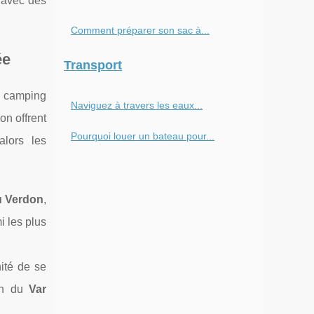
, avec des
Comment préparer son sac à...
ée
Transport
de camping
Naviguez à travers les eaux...
on offrent
Pourquoi louer un bateau pour...
alors les
u Verdon
,
 les plus
nité de se
éen du
Var