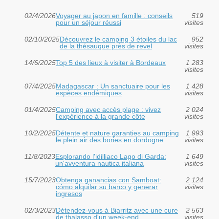
02/4/2026
Voyager au japon en famille : conseils
519
pour un séjour réussi
visites
02/10/2025
Découvrez le camping 3 étoiles du lac
952
de la thésauque près de revel
visites
14/6/2025
Top 5 des lieux à visiter à Bordeaux
1 283
visites
07/4/2025
Madagascar : Un sanctuaire pour les
1 428
espèces endémiques
visites
01/4/2025
Camping avec accès plage : vivez
2 024
l'expérience à la grande côte
visites
10/2/2025
Détente et nature garanties au camping
1 993
le plein air des bories en dordogne
visites
11/8/2023
Esplorando l'idilliaco Lago di Garda:
1 649
un'avventura nautica italiana
visites
15/7/2023
Obtenga ganancias con Samboat:
2 124
cómo alquilar su barco y generar
visites
ingresos
02/3/2023
Détendez-vous à Biarritz avec une cure
2 563
de thalasso d'un week-end
visites