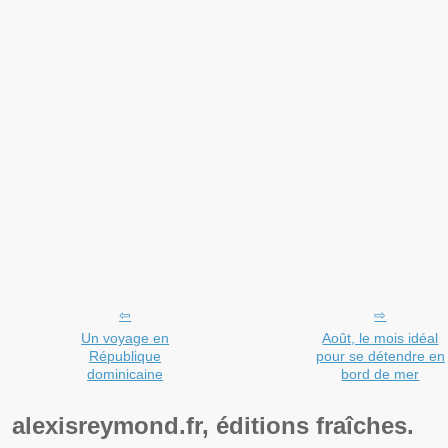
Un voyage en
Août, le mois idéal
République
pour se détendre en
dominicaine
bord de mer
alexisreymond.fr, éditions fraîches.